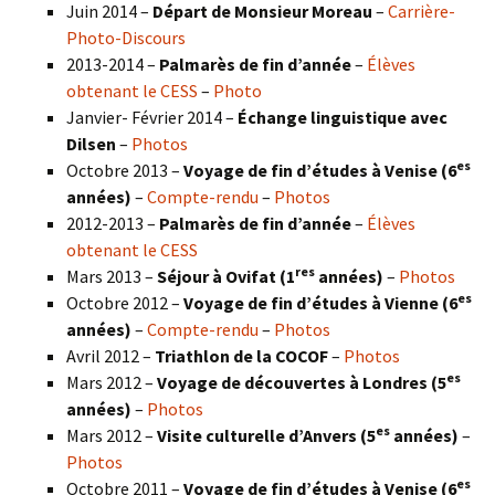
Juin 2014 –
Départ de Monsieur Moreau
–
Carrière-
Photo-Discours
2013-2014 –
Palmarès de fin d’année
–
Élèves
obtenant le CESS
–
Photo
Janvier- Février 2014 –
Échange linguistique avec
Dilsen
–
Photos
es
Octobre 2013 –
Voyage de fin d’études à Venise (6
années)
–
Compte-rendu
–
Photos
2012-2013 –
Palmarès de fin d’année
–
Élèves
obtenant le CESS
res
Mars 2013 –
Séjour à Ovifat (1
années)
–
Photos
es
Octobre 2012 –
Voyage de fin d’études à Vienne (6
années)
–
Compte-rendu
–
Photos
Avril 2012 –
Triathlon de la COCOF
–
Photos
es
Mars 2012 –
Voyage de découvertes à Londres (5
années)
–
Photos
es
Mars 2012 –
Visite culturelle d’Anvers (5
années)
–
Photos
es
Octobre 2011 –
Voyage de fin d’études à Venise (6