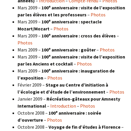
années)
–
Introduction
–
Compte-rendu
–
Photos
e
Mars 2009 –
100
anniversaire : visite de l’exposition
par les élèves et les professeurs
–
Photos
e
Mars 2009 –
100
anniversaire : spectacle
Mozart/Mozart
–
Photos
e
Mars 2009 –
100
anniversaire : cross des élèves
–
Photos
e
Mars 2009 –
100
anniversaire : goûter
–
Photos
e
Mars 2009 –
100
anniversaire : visite de l’exposition
par les Anciens et cocktail
–
Photos
e
Mars 2009 –
100
anniversaire : inauguration de
l’exposition
–
Photos
Février 2009 –
Stage au Centre d’initiation à
l’écologie et d’étude de l’environnement
–
Photos
Janvier 2009 –
Récréation-gâteaux pour Amnesty
International
–
Introduction
–
Photos
e
Octobre 2008 –
100
anniversaire : soirée
d’ouverture
–
Photos
Octobre 2008 –
Voyage de fin d’études à Florence
–