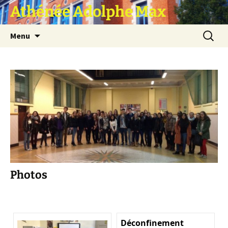
Athénée Adolphe Max
Aller
Recherc
Menu
au
contenu
Photos
Déconfinement