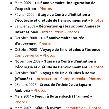
e
Mars 2009 –
100
anniversaire : inauguration de
l’exposition
–
Photos
Février 2009 –
Stage au Centre d’initiation à
l’écologie et d’étude de l’environnement
–
Photos
Janvier 2009 –
Récréation-gâteaux pour Amnesty
International
–
Introduction
–
Photos
e
Octobre 2008 –
100
anniversaire : soirée
d’ouverture
–
Photos
Octobre 2008 –
Voyage de fin d’études à Florence
–
Compte-rendu
–
Photos
Novembre 2007 –
Stage au Centre d’initiation à
l’écologie et d’étude de l’environnement
–
Photos
Octobre 2007 –
Voyage de fin d’études à Rome
e
(6
année)
–
Introduction
–
Compte-rendu
–
Photos
23 mars 2007 –
Cross de l’Athénée au Square
Ambiorix
–
Photos
e
Mars 2007 –
Séjour à Butgenbach (3
année)
–
Photos
Mars 2007 –
Séjour à Ovifat
–
Introduction
–
Photos