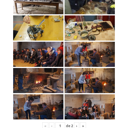
«
‹
de
2
›
»