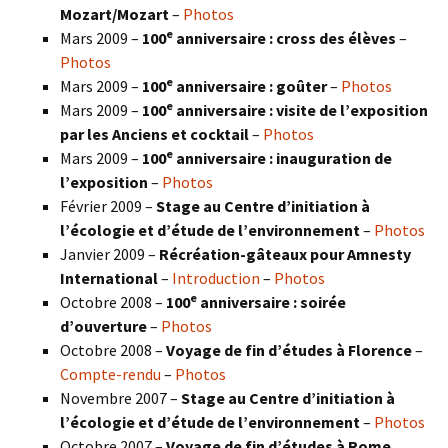
Mozart/Mozart
–
Photos
e
Mars 2009 –
100
anniversaire : cross des élèves
–
Photos
e
Mars 2009 –
100
anniversaire : goûter
–
Photos
e
Mars 2009 –
100
anniversaire : visite de l’exposition
par les Anciens et cocktail
–
Photos
e
Mars 2009 –
100
anniversaire : inauguration de
l’exposition
–
Photos
Février 2009 –
Stage au Centre d’initiation à
l’écologie et d’étude de l’environnement
–
Photos
Janvier 2009 –
Récréation-gâteaux pour Amnesty
International
–
Introduction
–
Photos
e
Octobre 2008 –
100
anniversaire : soirée
d’ouverture
–
Photos
Octobre 2008 –
Voyage de fin d’études à Florence
–
Compte-rendu
–
Photos
Novembre 2007 –
Stage au Centre d’initiation à
l’écologie et d’étude de l’environnement
–
Photos
Octobre 2007 –
Voyage de fin d’études à Rome