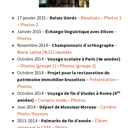
17 janvier 2015 –
Relais Givrés
–
Résultats
–
Photos 1
–
Photos 2
Janvier 2015 –
Échange linguistique avec Dilsen
–
Photos
Novembre 2014 –
Championnats d’orthographe
–
Maria Jalma (4LS1) lauréate
Octobre 2014 –
Voyage scolaire à Paris (4e années)
–
Photos (groupe 1)
–
Photos (groupe 2)
Octobre 2014 –
Projet pour la restauration du
patrimoine immobilier bruxellois
–
Présentation
–
Photos
es
Octobre 2014 –
Voyage de fin d’études à Rome (6
années)
–
Compte-rendu
–
Photos
Juin 2014 –
Départ de Monsieur Moreau
–
Carrière-
Photo-Discours
2013-2014 –
Palmarès de fin d’année
–
Élèves
obtenant le CESS
–
Photo