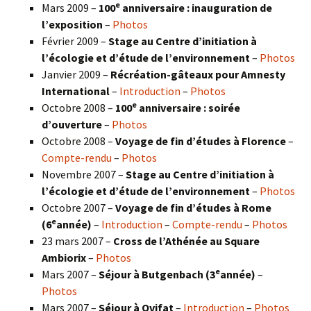
e
Mars 2009 –
100
anniversaire : inauguration de
l’exposition
–
Photos
Février 2009 –
Stage au Centre d’initiation à
l’écologie et d’étude de l’environnement
–
Photos
Janvier 2009 –
Récréation-gâteaux pour Amnesty
International
–
Introduction
–
Photos
e
Octobre 2008 –
100
anniversaire : soirée
d’ouverture
–
Photos
Octobre 2008 –
Voyage de fin d’études à Florence
–
Compte-rendu
–
Photos
Novembre 2007 –
Stage au Centre d’initiation à
l’écologie et d’étude de l’environnement
–
Photos
Octobre 2007 –
Voyage de fin d’études à Rome
e
(6
année)
–
Introduction
–
Compte-rendu
–
Photos
23 mars 2007 –
Cross de l’Athénée au Square
Ambiorix
–
Photos
e
Mars 2007 –
Séjour à Butgenbach (3
année)
–
Photos
Mars 2007 –
Séjour à Ovifat
–
Introduction
–
Photos