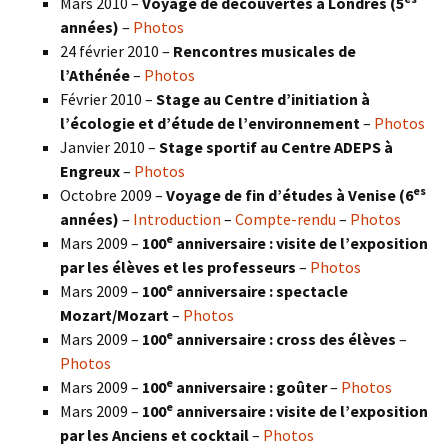
Mars 2010 –
Voyage de découvertes à Londres
(5
années)
–
Photos
24 février 2010 –
Rencontres musicales de
l’Athénée
–
Photos
Février 2010 –
Stage au Centre d’initiation à
l’écologie et d’étude de l’environnement
–
Photos
Janvier 2010 –
Stage sportif au Centre ADEPS à
Engreux
–
Photos
es
Octobre 2009 –
Voyage de fin d’études à Venise (6
années)
–
Introduction
–
Compte-rendu
–
Photos
e
Mars 2009 –
100
anniversaire : visite de l’exposition
par les élèves et les professeurs
–
Photos
e
Mars 2009 –
100
anniversaire : spectacle
Mozart/Mozart
–
Photos
e
Mars 2009 –
100
anniversaire : cross des élèves
–
Photos
e
Mars 2009 –
100
anniversaire : goûter
–
Photos
e
Mars 2009 –
100
anniversaire : visite de l’exposition
par les Anciens et cocktail
–
Photos