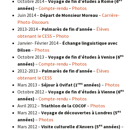
Octobre 2014 –
Voyage de fin d’études à Rome (6
années)
–
Compte-rendu
–
Photos
Juin 2014 –
Départ de Monsieur Moreau
–
Carrière-
Photo-Discours
2013-2014 –
Palmarès de fin d’année
–
Élèves
obtenant le CESS
–
Photo
Janvier- Février 2014 –
Échange linguistique avec
Dilsen
–
Photos
es
Octobre 2013 –
Voyage de fin d’études à Venise (6
années)
–
Compte-rendu
–
Photos
2012-2013 –
Palmarès de fin d’année
–
Élèves
obtenant le CESS
res
Mars 2013 –
Séjour à Ovifat (1
années)
–
Photos
es
Octobre 2012 –
Voyage de fin d’études à Vienne (6
années)
–
Compte-rendu
–
Photos
Avril 2012 –
Triathlon de la COCOF
–
Photos
es
Mars 2012 –
Voyage de découvertes à Londres (5
années)
–
Photos
es
Mars 2012 –
Visite culturelle d’Anvers (5
années)
–