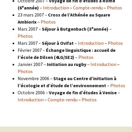
Octobre 2007 –
Voyage de fin d’études à Rome
e
(6
année)
–
Introduction
–
Compte-rendu
–
Photos
23 mars 2007 –
Cross de l’Athénée au Square
Ambiorix
–
Photos
e
Mars 2007 –
Séjour à Butgenbach (3
année)
–
Photos
Mars 2007 –
Séjour à Ovifat
–
Introduction
–
Photos
Février 2007 –
Échange linguistique : accueil de
l’école de Dilsen (4LG/SE2)
–
Photos
Janvier 2007 –
Initiation au rugby
–
Introduction
–
Photos
Novembre 2006 –
Stage au Centre d’initiation à
l’écologie et d’étude de l’environnement
–
Photos
Octobre 2006 –
Voyage de fin d’études à Venise
–
Introduction
–
Compte-rendu
–
Photos