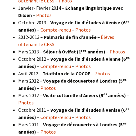
obtenant le CESS
–
Photo
Janvier- Février 2014 –
Échange linguistique avec
Dilsen
–
Photos
es
Octobre 2013 –
Voyage de fin d’études à Venise (6
années)
–
Compte-rendu
–
Photos
2012-2013 –
Palmarès de fin d’année
–
Élèves
obtenant le CESS
res
Mars 2013 –
Séjour à Ovifat (1
années)
–
Photos
es
Octobre 2012 –
Voyage de fin d’études à Vienne (6
années)
–
Compte-rendu
–
Photos
Avril 2012 –
Triathlon de la COCOF
–
Photos
es
Mars 2012 –
Voyage de découvertes à Londres (5
années)
–
Photos
es
Mars 2012 –
Visite culturelle d’Anvers (5
années)
–
Photos
es
Octobre 2011 –
Voyage de fin d’études à Venise (6
années)
–
Compte-rendu
–
Photos
es
Mars 2011 –
Voyage de découvertes à Londres (5
années)
–
Photos