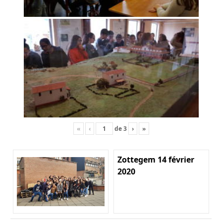
«
‹
de
3
›
»
Zottegem 14 février
2020