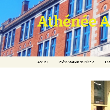
Athénée A
Aller
Accueil
Présentation de l’école
Les
au
contenu
Pro