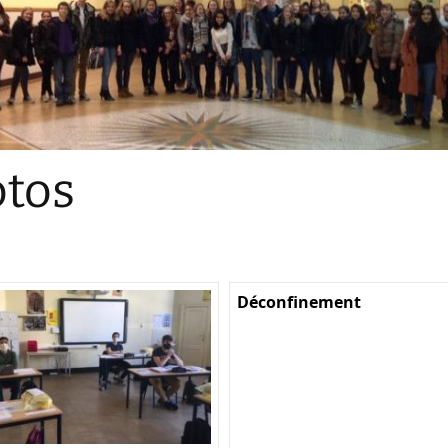
Sections
Initiatives pédagogiques
Stage d’écologie
Examens 3e degr
Les échanges
tos
linguistiques
Méthode de travai
Déconfinement