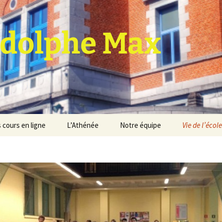
dolphe Max
 cours en ligne
L’Athénée
Notre équipe
Vie de l’école
jet d’établissement
Espace professeurs
Projets éducatif et
pédagogique
Service de médiation
Règlement d’ordre
intérieur
Les Anciens
Règlement général des
Conseil de participation
études