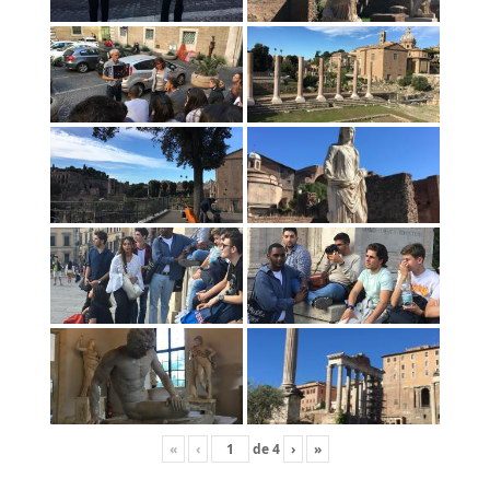
«
‹
de
4
›
»