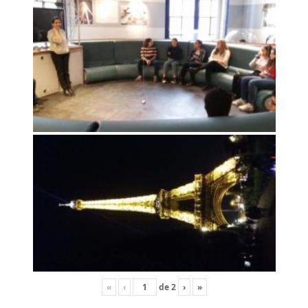
«
‹
de
2
›
»