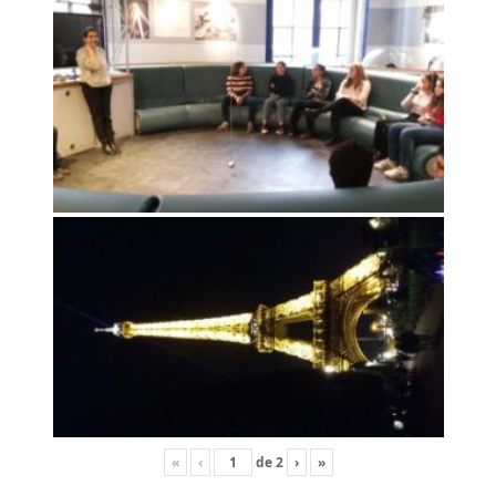
«
‹
de
2
›
»