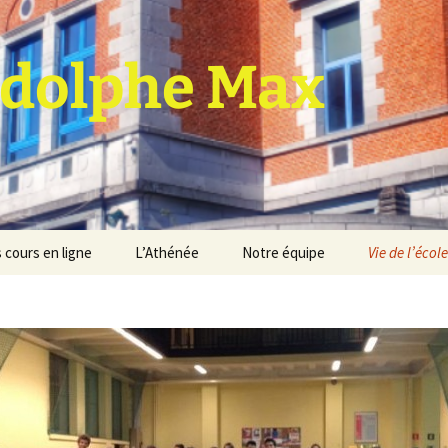
dolphe Max
 cours en ligne
L’Athénée
Notre équipe
Vie de l’école
jet d’établissement
Espace professeurs
Projets éducatif et
pédagogique
Service de médiation
Règlement d’ordre
intérieur
Les Anciens
Règlement général des
Conseil de participation
études