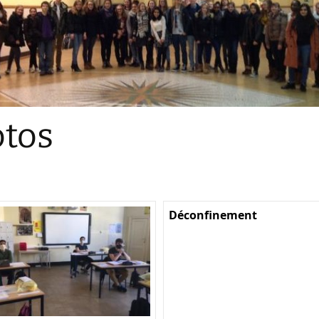
Sections
Initiatives pédagogiques
Stage d’écologie
Examens 3e degr
Les échanges
tos
linguistiques
Méthode de travai
Déconfinement