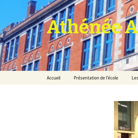
Athénée A
Aller
Accueil
Présentation de l’école
Les
au
contenu
Pro