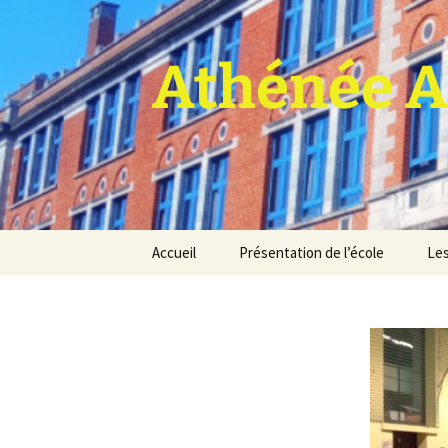
Athénée A
Aller
Accueil
Présentation de l’école
Les
au
contenu
Pro