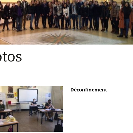
Sections
Initiatives pédagogiques
Stage d’écologie
Examens 3e degr
Les échanges
tos
linguistiques
Méthode de travai
Déconfinement