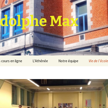
dolphe Max
 cours en ligne
L’Athénée
Notre équipe
Vie de l’école
jet d’établissement
Espace professeurs
Projets éducatif et
pédagogique
Service de médiation
Règlement d’ordre
intérieur
Les Anciens
Règlement général des
Conseil de participation
études