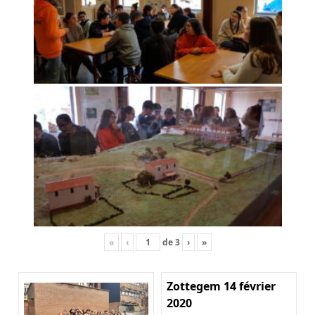
«
‹
de
3
›
»
Zottegem 14 février
2020