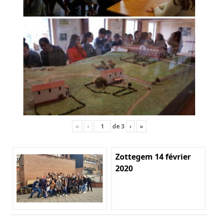
«
‹
de
3
›
»
Zottegem 14 février
2020