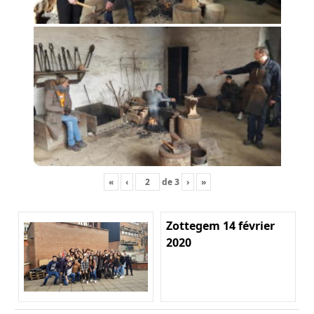
«
‹
de
3
›
»
Zottegem 14 février
2020