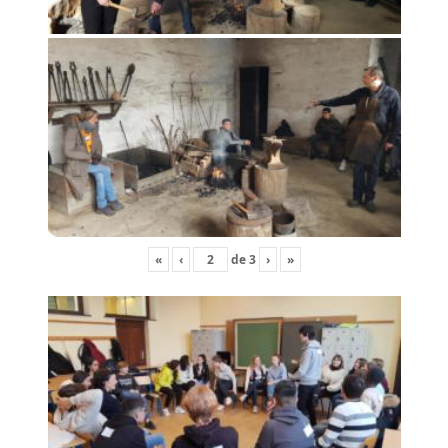
«
‹
de
3
›
»