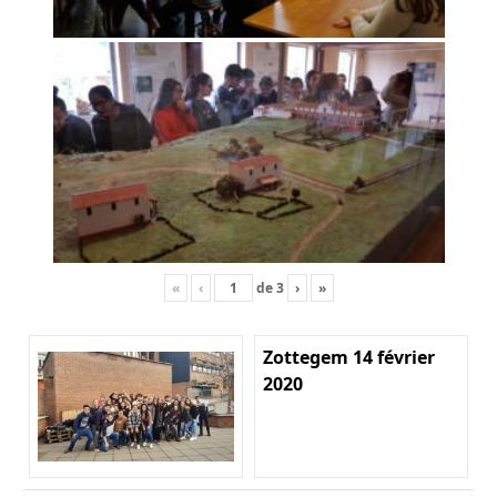
«
‹
de
3
›
»
Zottegem 14 février
2020