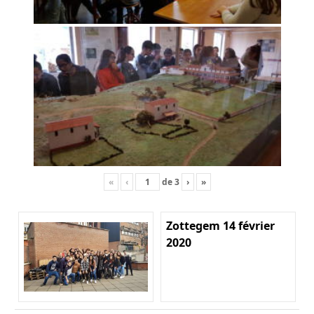
«
‹
de
3
›
»
Zottegem 14 février
2020