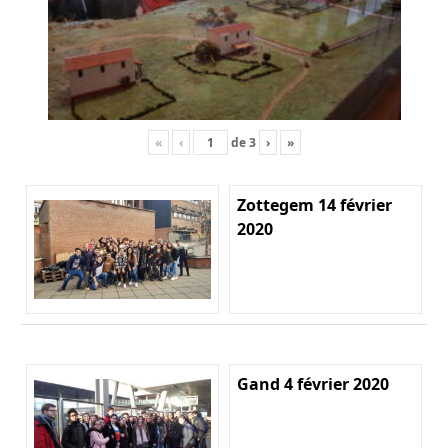
«
‹
de
3
›
»
Zottegem 14 février
2020
Gand 4 février 2020