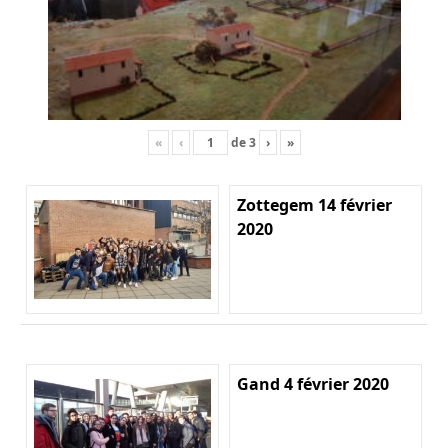
«
‹
de
3
›
»
Zottegem 14 février
2020
Gand 4 février 2020