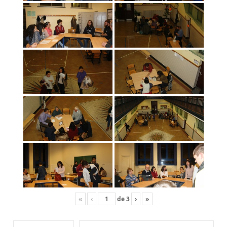
«
‹
de
3
›
»