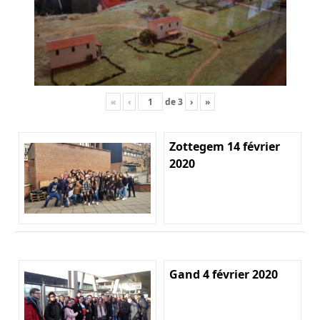
«
‹
de
3
›
»
Zottegem 14 février
2020
Gand 4 février 2020