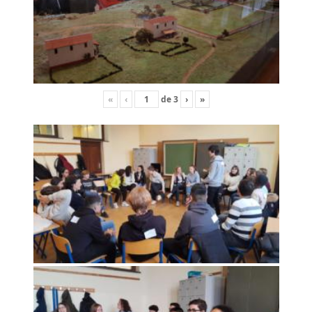
«
‹
de
3
›
»