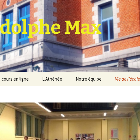
dolphe Max
 cours en ligne
L’Athénée
Notre équipe
Vie de l’école
jet d’établissement
Espace professeurs
Projets éducatif et
pédagogique
Service de médiation
Règlement d’ordre
intérieur
Les Anciens
Règlement général des
Conseil de participation
études