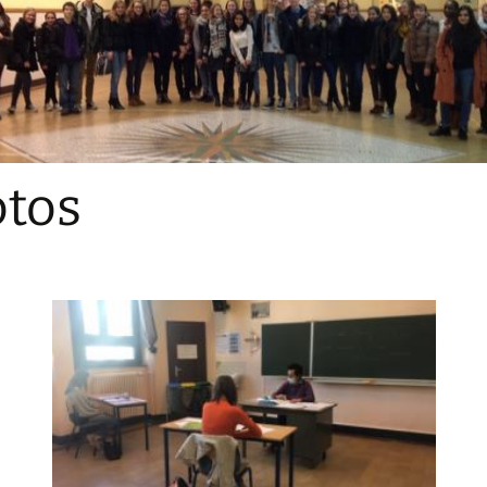
Sections
Initiatives pédagogiques
Stage d’écologie
Examens 3e degr
Les échanges
tos
linguistiques
Méthode de travai