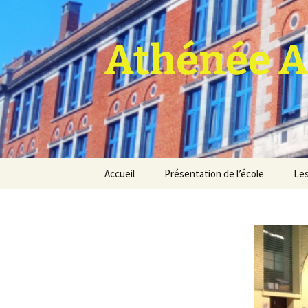
Athénée A
Aller
Accueil
Présentation de l’école
Les
au
contenu
Pro