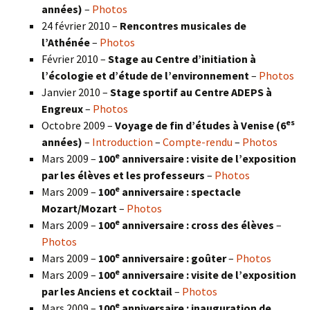
années)
–
Photos
24 février 2010 –
Rencontres musicales de
l’Athénée
–
Photos
Février 2010 –
Stage au Centre d’initiation à
l’écologie et d’étude de l’environnement
–
Photos
Janvier 2010 –
Stage sportif au Centre ADEPS à
Engreux
–
Photos
es
Octobre 2009 –
Voyage de fin d’études à Venise (6
années)
–
Introduction
–
Compte-rendu
–
Photos
e
Mars 2009 –
100
anniversaire : visite de l’exposition
par les élèves et les professeurs
–
Photos
e
Mars 2009 –
100
anniversaire : spectacle
Mozart/Mozart
–
Photos
e
Mars 2009 –
100
anniversaire : cross des élèves
–
Photos
e
Mars 2009 –
100
anniversaire : goûter
–
Photos
e
Mars 2009 –
100
anniversaire : visite de l’exposition
par les Anciens et cocktail
–
Photos
e
Mars 2009 –
100
anniversaire : inauguration de