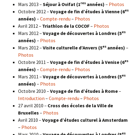
res
Mars 2013 –
Séjour à Ovifat (1
années)
–
Photos
es
Octobre 2012 –
Voyage de fin d’études à Vienne (6
années)
–
Compte-rendu
–
Photos
Avril 2012 –
Triathlon de la COCOF
–
Photos
es
Mars 2012 –
Voyage de découvertes à Londres (5
années)
–
Photos
es
Mars 2012 –
Visite culturelle d’Anvers (5
années)
–
Photos
es
Octobre 2011 –
Voyage de fin d’études à Venise (6
années)
–
Compte-rendu
–
Photos
es
Mars 2011 –
Voyage de découvertes à Londres (5
années)
–
Photos
Octobre 2010 –
Voyage de fin d’études à Rome
–
Introduction
–
Compte-rendu
–
Photos
27 avril 2010 –
Cross des écoles de la Ville de
Bruxelles
–
Photos
Avril 2010 –
Voyage d’études culturel à Amsterdam
–
Photos
es
Mars 2010 –
Voyage de découvertes à Londres
(5