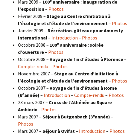
e
Mars 2009 –
100
anniversaire : inauguration de
l’exposition
–
Photos
Février 2009 –
Stage au Centre d’initiation à
l’écologie et d’étude de l’environnement
–
Photos
Janvier 2009 –
Récréation-gâteaux pour Amnesty
International
–
Introduction
–
Photos
e
Octobre 2008 –
100
anniversaire : soirée
d’ouverture
–
Photos
Octobre 2008 –
Voyage de fin d’études à Florence
–
Compte-rendu
–
Photos
Novembre 2007 –
Stage au Centre d’initiation à
l’écologie et d’étude de l’environnement
–
Photos
Octobre 2007 –
Voyage de fin d’études à Rome
e
(6
année)
–
Introduction
–
Compte-rendu
–
Photos
23 mars 2007 –
Cross de l’Athénée au Square
Ambiorix
–
Photos
e
Mars 2007 –
Séjour à Butgenbach (3
année)
–
Photos
Mars 2007 –
Séjour à Ovifat
–
Introduction
–
Photos