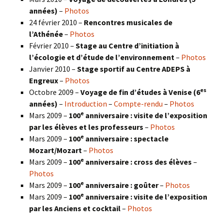
années)
–
Photos
24 février 2010 –
Rencontres musicales de
l’Athénée
–
Photos
Février 2010 –
Stage au Centre d’initiation à
l’écologie et d’étude de l’environnement
–
Photos
Janvier 2010 –
Stage sportif au Centre ADEPS à
Engreux
–
Photos
es
Octobre 2009 –
Voyage de fin d’études à Venise (6
années)
–
Introduction
–
Compte-rendu
–
Photos
e
Mars 2009 –
100
anniversaire : visite de l’exposition
par les élèves et les professeurs
–
Photos
e
Mars 2009 –
100
anniversaire : spectacle
Mozart/Mozart
–
Photos
e
Mars 2009 –
100
anniversaire : cross des élèves
–
Photos
e
Mars 2009 –
100
anniversaire : goûter
–
Photos
e
Mars 2009 –
100
anniversaire : visite de l’exposition
par les Anciens et cocktail
–
Photos