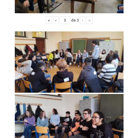
«
‹
de
3
›
»