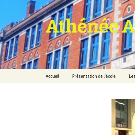
Athénée A
Aller
Accueil
Présentation de l’école
Les
au
contenu
Pro