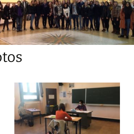
Sections
Initiatives pédagogiques
Stage d’écologie
Examens 3e degr
Les échanges
tos
linguistiques
Méthode de travai