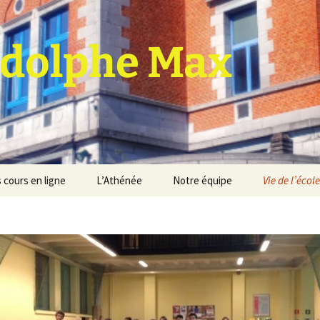
dolphe Max
 cours en ligne
L’Athénée
Notre équipe
Vie de l’école
jet d’établissement
Espace professeurs
Projets éducatif et
pédagogique
Service de médiation
Règlement d’ordre
intérieur
Les Anciens
Règlement général des
Conseil de participation
études