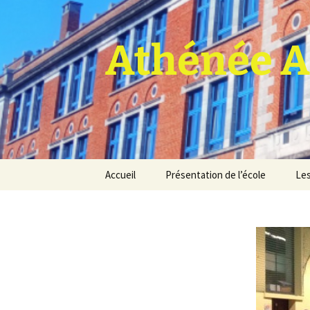
Athénée A
Aller
Accueil
Présentation de l’école
Les
au
contenu
Pro