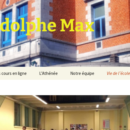
dolphe Max
 cours en ligne
L’Athénée
Notre équipe
Vie de l’école
jet d’établissement
Espace professeurs
Projets éducatif et
pédagogique
Service de médiation
Règlement d’ordre
intérieur
Les Anciens
Règlement général des
Conseil de participation
études