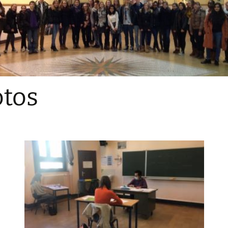
Sections
Initiatives pédagogiques
Stage d’écologie
Examens 3e degr
Les échanges
tos
linguistiques
Méthode de travai