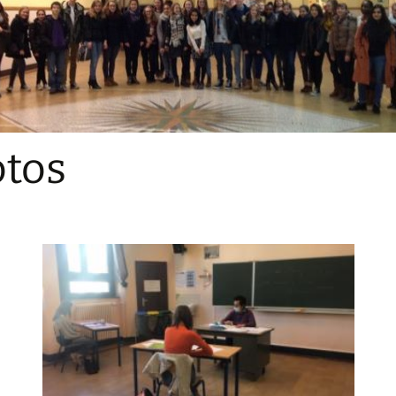
Sections
Initiatives pédagogiques
Stage d’écologie
Examens 3e degr
Les échanges
tos
linguistiques
Méthode de travai