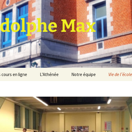
dolphe Max
 cours en ligne
L’Athénée
Notre équipe
Vie de l’école
jet d’établissement
Espace professeurs
Projets éducatif et
pédagogique
Service de médiation
Règlement d’ordre
intérieur
Les Anciens
Règlement général des
Conseil de participation
études