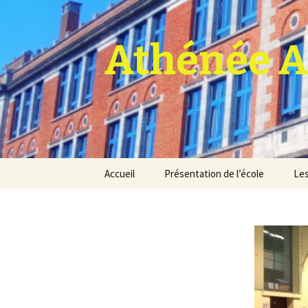
Athénée A
Aller
Accueil
Présentation de l’école
Les
au
contenu
Pro