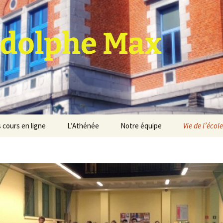
dolphe Max
 cours en ligne
L’Athénée
Notre équipe
Vie de l’école
jet d’établissement
Espace professeurs
Projets éducatif et
pédagogique
Service de médiation
Règlement d’ordre
intérieur
Les Anciens
Règlement général des
Conseil de participation
études