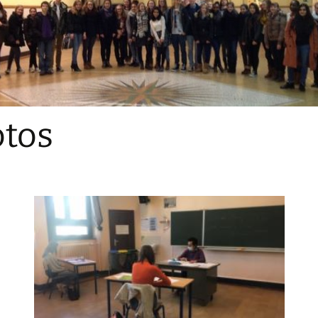
Sections
Initiatives pédagogiques
Stage d’écologie
Examens 3e degr
Les échanges
tos
linguistiques
Méthode de travai