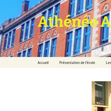
Athénée A
Aller
Accueil
Présentation de l’école
Les
au
contenu
Pro