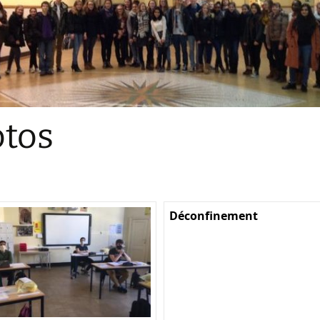
Sections
Initiatives pédagogiques
Stage d’écologie
Examens 3e degr
Les échanges
tos
linguistiques
Méthode de travai
Déconfinement