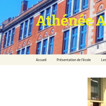
Athénée A
Aller
Accueil
Présentation de l’école
Les
au
contenu
Pro