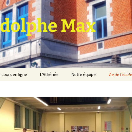
dolphe Max
 cours en ligne
L’Athénée
Notre équipe
Vie de l’école
jet d’établissement
Espace professeurs
Projets éducatif et
pédagogique
Service de médiation
Règlement d’ordre
intérieur
Les Anciens
Règlement général des
Conseil de participation
études