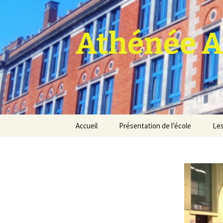
Athénée A
Aller
Accueil
Présentation de l’école
Les
au
contenu
Pro