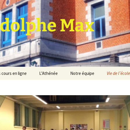
dolphe Max
 cours en ligne
L’Athénée
Notre équipe
Vie de l’école
jet d’établissement
Espace professeurs
Projets éducatif et
pédagogique
Service de médiation
Règlement d’ordre
intérieur
Les Anciens
Règlement général des
Conseil de participation
études