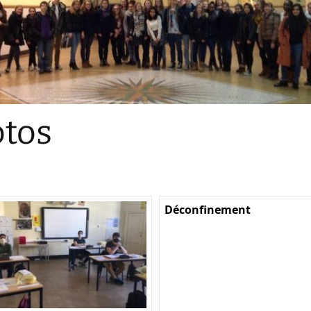
Sections
Initiatives pédagogiques
Stage d’écologie
Examens 3e degr
Les échanges
tos
linguistiques
Méthode de travai
Déconfinement