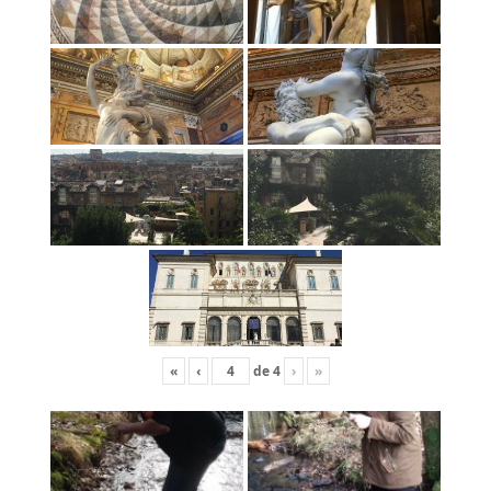
«
‹
de
4
›
»