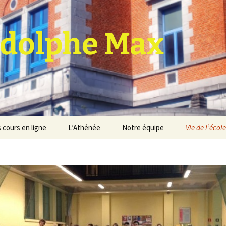
dolphe Max
 cours en ligne
L’Athénée
Notre équipe
Vie de l’école
jet d’établissement
Espace professeurs
Projets éducatif et
pédagogique
Service de médiation
Règlement d’ordre
intérieur
Les Anciens
Règlement général des
Conseil de participation
études