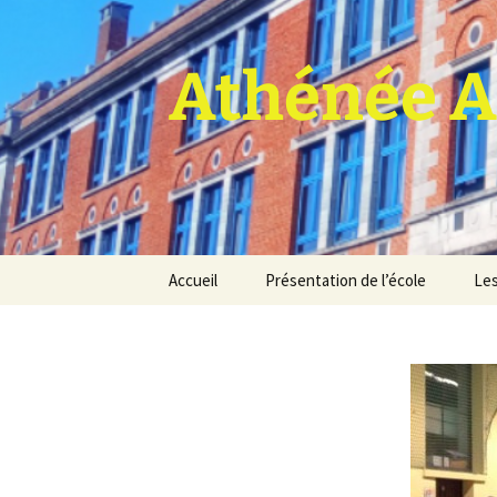
Athénée A
Aller
Accueil
Présentation de l’école
Les
au
contenu
Pro