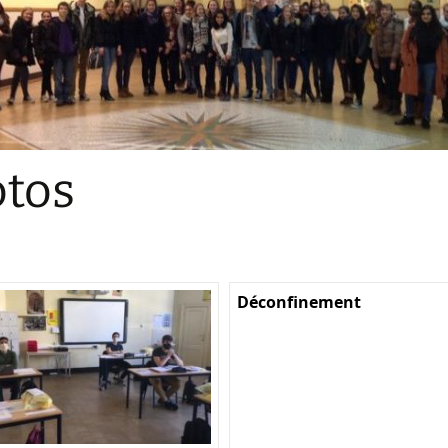
Sections
Initiatives pédagogiques
Stage d’écologie
Examens 3e degr
Les échanges
tos
linguistiques
Méthode de travai
Déconfinement