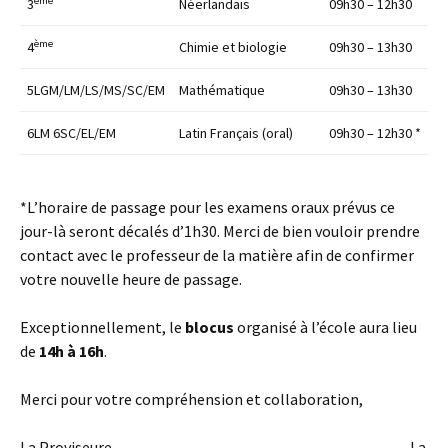
ème
3
Néerlandais
09h30 – 12h30
ème
4
Chimie et biologie
09h30 – 13h30
5LGM/LM/LS/MS/SC/EM
Mathématique
09h30 – 13h30
6LM 6SC/EL/EM
Latin Français (oral)
09h30 – 12h30 *
*L’horaire de passage pour les examens oraux prévus ce
jour-là seront décalés d’1h30. Merci de bien vouloir prendre
contact avec le professeur de la matière afin de confirmer
votre nouvelle heure de passage.
Exceptionnellement, le
blocus
organisé à l’école aura lieu
de
14h à 16h
.
Merci pour votre compréhension et collaboration,
La Proviseure, La