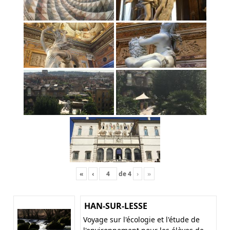
«
‹
de
4
›
»
HAN-SUR-LESSE
Voyage sur l'écologie et l'étude de