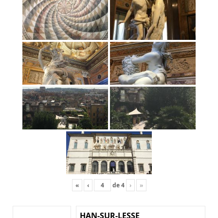
«
‹
de
4
›
»
HAN-SUR-LESSE