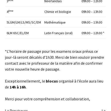
ème
3
Néerlandais
09h30 – 12h30
ème
4
Chimie et biologie
09h30 – 13h30
5LGM/LM/LS/MS/SC/EM
Mathématique
09h30 – 13h30
6LM 6SC/EL/EM
Latin Français (oral)
09h30 – 12h30 *
*L’horaire de passage pour les examens oraux prévus ce
jour-là seront décalés d’1h30. Merci de bien vouloir prendre
contact avec le professeur de la matière afin de confirmer
votre nouvelle heure de passage.
Exceptionnellement, le
blocus
organisé à l’école aura lieu
de
14h à 16h
.
Merci pour votre compréhension et collaboration,
La Proviseure, La