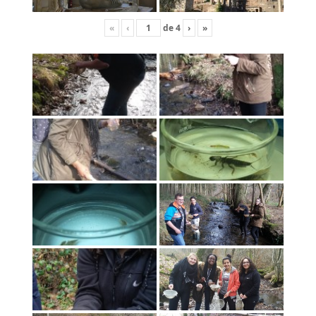
«
‹
de
4
›
»