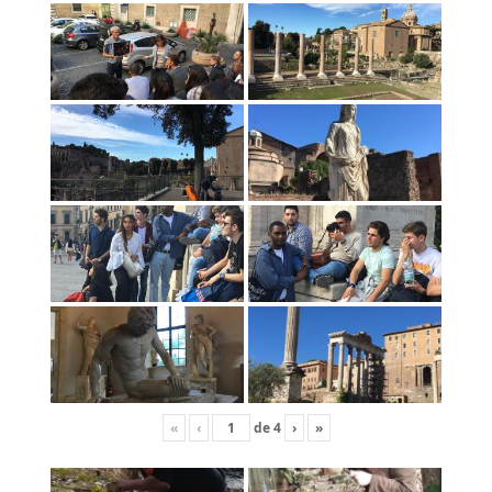
«
‹
de
4
›
»