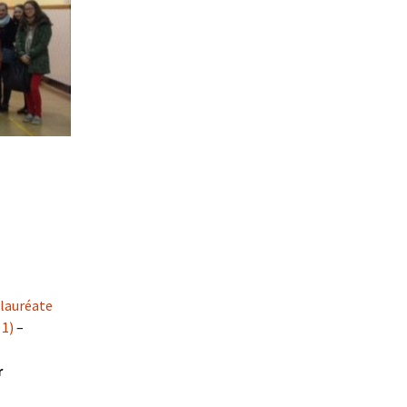
é
l
 lauréate
 1)
–
r