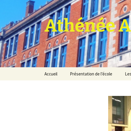
Athénée A
Aller
Accueil
Présentation de l’école
Les
au
contenu
Pro