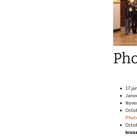
Pho
17 ja
Janvi
Nove
Octob
Photo
Octob
bruxe