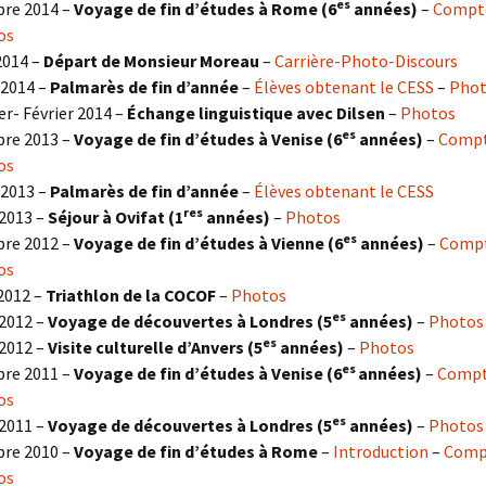
es
re 2014 –
Voyage de fin d’études à Rome (6
années)
–
Compt
os
2014 –
Départ de Monsieur Moreau
–
Carrière-Photo-Discours
-2014 –
Palmarès de fin d’année
–
Élèves obtenant le CESS
–
Pho
er- Février 2014 –
Échange linguistique avec Dilsen
–
Photos
es
re 2013 –
Voyage de fin d’études à Venise (6
années)
–
Compt
os
-2013 –
Palmarès de fin d’année
–
Élèves obtenant le CESS
res
2013 –
Séjour à Ovifat (1
années)
–
Photos
es
re 2012 –
Voyage de fin d’études à Vienne (6
années)
–
Compt
os
 2012 –
Triathlon de la COCOF
–
Photos
es
2012 –
Voyage de découvertes à Londres (5
années)
–
Photos
es
2012 –
Visite culturelle d’Anvers (5
années)
–
Photos
es
re 2011 –
Voyage de fin d’études à Venise (6
années)
–
Compt
os
es
2011 –
Voyage de découvertes à Londres (5
années)
–
Photos
re 2010 –
Voyage de fin d’études à Rome
–
Introduction
–
Comp
os