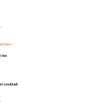
e
uction
–
t les
et cocktail
s
e