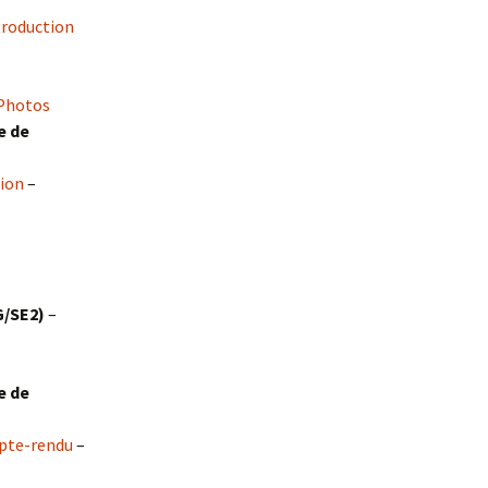
troduction
Photos
e de
ion
–
LG/SE2)
–
e de
te-rendu
–