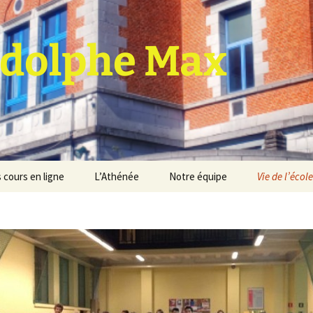
dolphe Max
 cours en ligne
L’Athénée
Notre équipe
Vie de l’école
jet d’établissement
Espace professeurs
Projets éducatif et
pédagogique
Service de médiation
Règlement d’ordre
intérieur
Les Anciens
Règlement général des
Conseil de participation
études