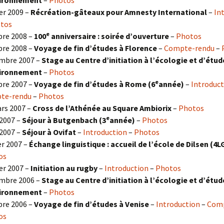
vironnement
–
Photos
er 2009 –
Récréation-gâteaux pour Amnesty International
–
In
tos
e
re 2008 –
100
anniversaire : soirée d’ouverture
–
Photos
re 2008 –
Voyage de fin d’études à Florence
–
Compte-rendu
–
mbre 2007 –
Stage au Centre d’initiation à l’écologie et d’étud
vironnement
–
Photos
e
re 2007 –
Voyage de fin d’études à Rome (6
année)
–
Introduct
te-rendu
–
Photos
rs 2007 –
Cross de l’Athénée au Square Ambiorix
–
Photos
e
2007 –
Séjour à Butgenbach (3
année)
–
Photos
2007 –
Séjour à Ovifat
–
Introduction
–
Photos
er 2007 –
Échange linguistique : accueil de l’école de Dilsen (4
os
er 2007 –
Initiation au rugby
–
Introduction
–
Photos
mbre 2006 –
Stage au Centre d’initiation à l’écologie et d’étud
vironnement
–
Photos
re 2006 –
Voyage de fin d’études à Venise
–
Introduction
–
Comp
os