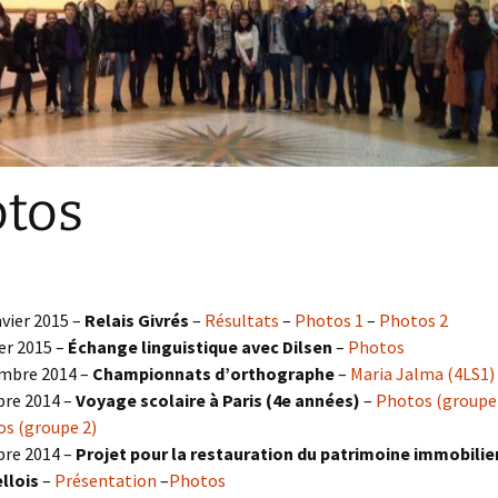
Sections
Initiatives pédagogiques
Stage d’écologie
Examens 3e degr
Les échanges
tos
linguistiques
Méthode de travai
nvier 2015 –
Relais Givrés
–
Résultats
–
Photos 1
–
Photos 2
er 2015 –
Échange linguistique avec Dilsen
–
Photos
mbre 2014 –
Championnats d’orthographe
–
Maria Jalma (4LS1)
re 2014 –
Voyage scolaire à Paris (4e années)
–
Photos (groupe
s (groupe 2)
re 2014 –
Projet pour la restauration du patrimoine immobilie
llois
–
Présentation
–
Photos