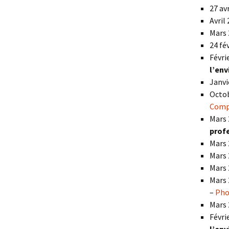
27 av
Avril
Mars 
24 fé
Févri
l’en
Janvi
Octob
Comp
Mars 
prof
Mars 
Mars 
Mars 
Mars 
–
Pho
Mars 
Févri