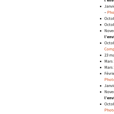
l’en
Janvi
–
Pho
Octob
Octob
Nove
l’en
Octob
Comp
23 ma
Mars 
Mars 
Févri
Phot
Janvi
Nove
l’en
Octob
Phot