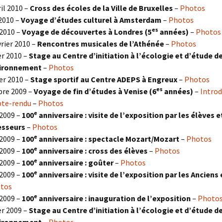
ril 2010 –
Cross des écoles de la Ville de Bruxelles
–
Photos
 2010 –
Voyage d’études culturel à Amsterdam
–
Photos
es
2010 –
Voyage de découvertes à Londres
(5
années)
–
Photos
vrier 2010 –
Rencontres musicales de l’Athénée
–
Photos
er 2010 –
Stage au Centre d’initiation à l’écologie et d’étude d
vironnement
–
Photos
er 2010 –
Stage sportif au Centre ADEPS à Engreux
–
Photos
es
re 2009 –
Voyage de fin d’études à Venise (6
années)
–
Introd
te-rendu
–
Photos
e
2009 –
100
anniversaire : visite de l’exposition par les élèves e
esseurs
–
Photos
e
2009 –
100
anniversaire : spectacle Mozart/Mozart
–
Photos
e
2009 –
100
anniversaire : cross des élèves
–
Photos
e
2009 –
100
anniversaire : goûter
–
Photos
e
2009 –
100
anniversaire : visite de l’exposition par les Anciens 
tos
e
2009 –
100
anniversaire : inauguration de l’exposition
–
Photo
er 2009 –
Stage au Centre d’initiation à l’écologie et d’étude d