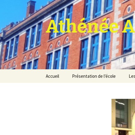
Athénée A
Aller
Accueil
Présentation de l’école
Les
au
contenu
Pro