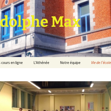
dolphe Max
 cours en ligne
L’Athénée
Notre équipe
Vie de l’école
jet d’établissement
Espace professeurs
Projets éducatif et
pédagogique
Service de médiation
Règlement d’ordre
intérieur
Les Anciens
Règlement général des
Conseil de participation
études