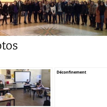
Sections
Initiatives pédagogiques
Stage d’écologie
Examens 3e degr
Les échanges
tos
linguistiques
Méthode de travai
Déconfinement