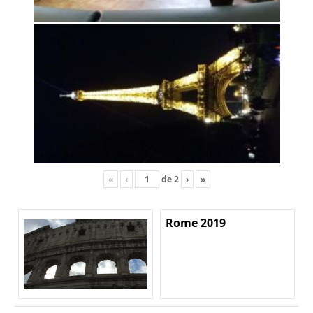
«
‹
de
2
›
»
Rome 2019