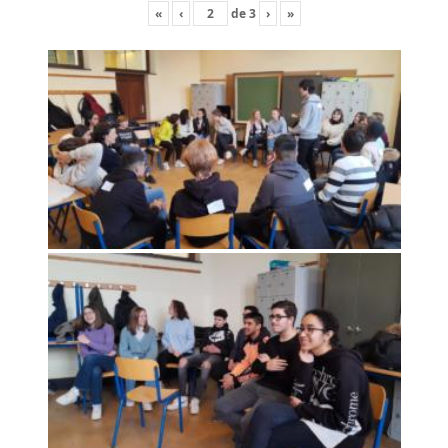
«
‹
de
3
›
»