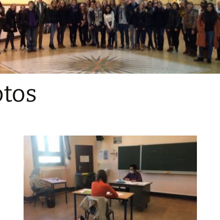
Sections
Initiatives pédagogiques
Stage d’écologie
Examens 3e degr
Les échanges
tos
linguistiques
Méthode de travai