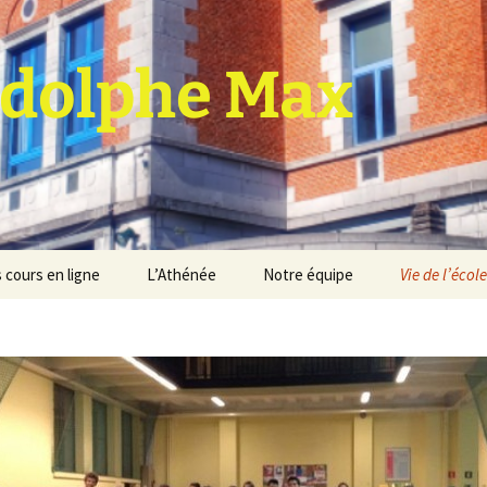
dolphe Max
 cours en ligne
L’Athénée
Notre équipe
Vie de l’école
jet d’établissement
Espace professeurs
Projets éducatif et
pédagogique
Service de médiation
Règlement d’ordre
intérieur
Les Anciens
Règlement général des
Conseil de participation
études