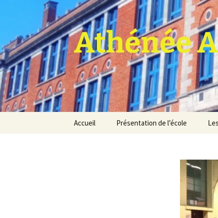
Athénée A
Aller
Accueil
Présentation de l’école
Les
au
contenu
Pro