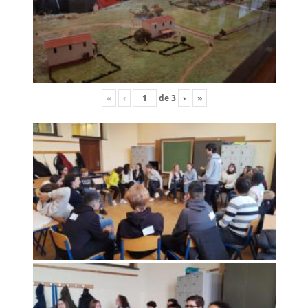
«
‹
de
3
›
»