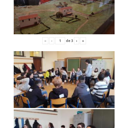
«
‹
de
3
›
»