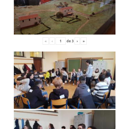
«
‹
de
3
›
»