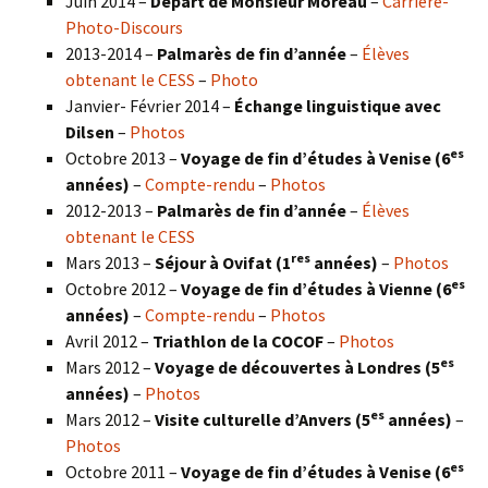
Juin 2014 –
Départ de Monsieur Moreau
–
Carrière-
Photo-Discours
2013-2014 –
Palmarès de fin d’année
–
Élèves
obtenant le CESS
–
Photo
Janvier- Février 2014 –
Échange linguistique avec
Dilsen
–
Photos
es
Octobre 2013 –
Voyage de fin d’études à Venise (6
années)
–
Compte-rendu
–
Photos
2012-2013 –
Palmarès de fin d’année
–
Élèves
obtenant le CESS
res
Mars 2013 –
Séjour à Ovifat (1
années)
–
Photos
es
Octobre 2012 –
Voyage de fin d’études à Vienne (6
années)
–
Compte-rendu
–
Photos
Avril 2012 –
Triathlon de la COCOF
–
Photos
es
Mars 2012 –
Voyage de découvertes à Londres (5
années)
–
Photos
es
Mars 2012 –
Visite culturelle d’Anvers (5
années)
–
Photos
es
Octobre 2011 –
Voyage de fin d’études à Venise (6