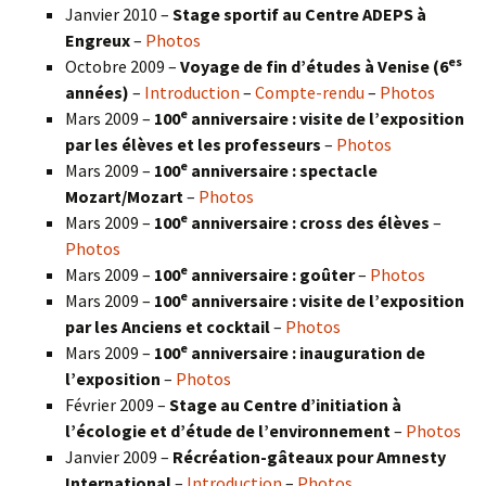
Janvier 2010 –
Stage sportif au Centre ADEPS à
Engreux
–
Photos
es
Octobre 2009 –
Voyage de fin d’études à Venise (6
années)
–
Introduction
–
Compte-rendu
–
Photos
e
Mars 2009 –
100
anniversaire : visite de l’exposition
par les élèves et les professeurs
–
Photos
e
Mars 2009 –
100
anniversaire : spectacle
Mozart/Mozart
–
Photos
e
Mars 2009 –
100
anniversaire : cross des élèves
–
Photos
e
Mars 2009 –
100
anniversaire : goûter
–
Photos
e
Mars 2009 –
100
anniversaire : visite de l’exposition
par les Anciens et cocktail
–
Photos
e
Mars 2009 –
100
anniversaire : inauguration de
l’exposition
–
Photos
Février 2009 –
Stage au Centre d’initiation à
l’écologie et d’étude de l’environnement
–
Photos
Janvier 2009 –
Récréation-gâteaux pour Amnesty
International
–
Introduction
–
Photos