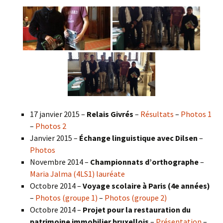
17 janvier 2015 –
Relais Givrés
–
Résultats
–
Photos 1
–
Photos 2
Janvier 2015 –
Échange linguistique avec Dilsen
–
Photos
Novembre 2014 –
Championnats d’orthographe
–
Maria Jalma (4LS1) lauréate
Octobre 2014 –
Voyage scolaire à Paris (4e années)
–
Photos (groupe 1)
–
Photos (groupe 2)
Octobre 2014 –
Projet pour la restauration du
patrimoine immobilier bruxellois
–
Présentation
–