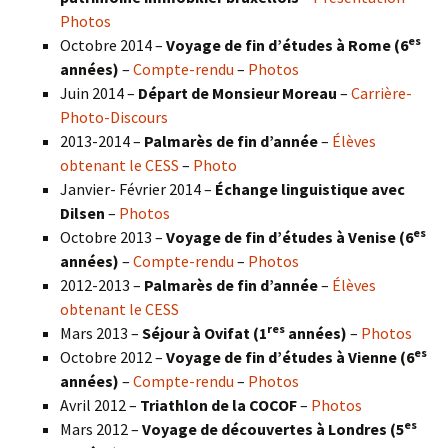
Photos
es
Octobre 2014 –
Voyage de fin d’études à Rome (6
années)
–
Compte-rendu
–
Photos
Juin 2014 –
Départ de Monsieur Moreau
–
Carrière-
Photo-Discours
2013-2014 –
Palmarès de fin d’année
–
Élèves
obtenant le CESS
–
Photo
Janvier- Février 2014 –
Échange linguistique avec
Dilsen
–
Photos
es
Octobre 2013 –
Voyage de fin d’études à Venise (6
années)
–
Compte-rendu
–
Photos
2012-2013 –
Palmarès de fin d’année
–
Élèves
obtenant le CESS
res
Mars 2013 –
Séjour à Ovifat (1
années)
–
Photos
es
Octobre 2012 –
Voyage de fin d’études à Vienne (6
années)
–
Compte-rendu
–
Photos
Avril 2012 –
Triathlon de la COCOF
–
Photos
es
Mars 2012 –
Voyage de découvertes à Londres (5